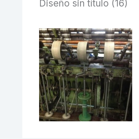
Diseño sin título (16)
Deja un comentario
/ Por
Biometal
/
2 