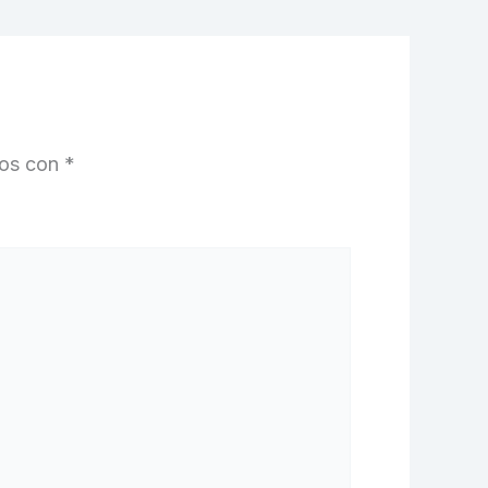
dos con
*